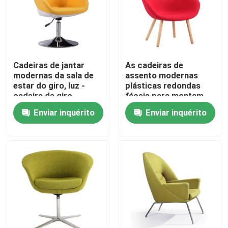
Excursão da fábrica
Controle da qualidade
Cadeiras de jantar
As cadeiras de
modernas da sala de
assento modernas
estar do giro, luz -
plásticas redondas
Contacte-nos
cadeira de giro
fáceis para montam
moderna amarela
com pés de madeira
Enviar inquérito
Enviar inquérito
contínuos
Peça umas citações
Cadeira de assento moderna
Cadeira de lazer moderna
Cadeira moderna do restaurante