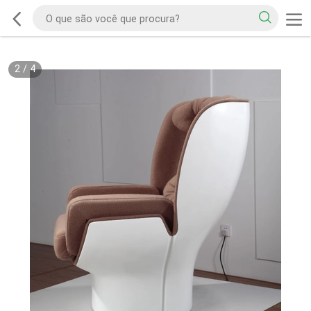
2
/
4