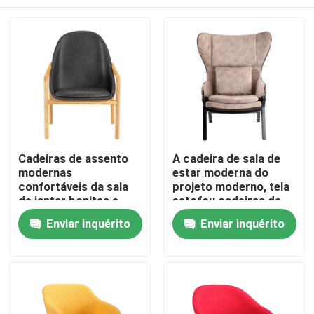
Cadeiras de assento
A cadeira de sala de
modernas
estar moderna do
confortáveis da sala
projeto moderno, tela
de jantar bonitas e
estofou cadeiras da
aparência forte
sala de jantar da fibra
Casa
Enviar inquérito
Enviar inquérito
de vidro
Produtos
Sobre nós